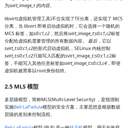
为
svirt_image_t 的内容
。
libvirt(虚拟机管理工具)不仅实现了TE分离，还实现了 MCS
分离，当 libvirt 即将启动虚拟机时，它会选择一个随机的
MCS 标签，如
s0
:c1
,c2
，然后将
svirt_image_t:s0
:c1
,c2
标签
分配给虚拟机需要管理的所有数据内容。
最后，它以
svirt_t:s0
:c1
,c2
的形式启动虚拟机，SELinux 内核控制
svirt_t:s0
:c1
,c2
只能写入匹配的svirt_image_t:s0
:c1
,c2标
签，不能写入其他任意标签如
svirt_image_t:s0
:c3
,c4
，即使
虚拟机被黑客以root身份劫持。
2.5 MLS 模型
多层级模型，简称MLS(Multi-Level Security) ，是指强制
实施
Bell-LaPadula
模型的安全方案，主要思想是根据数据
层级的差别来控制流程。
Bell-LaPadula
模型 (BLP) 是一种
状态机
模型，用于在政府