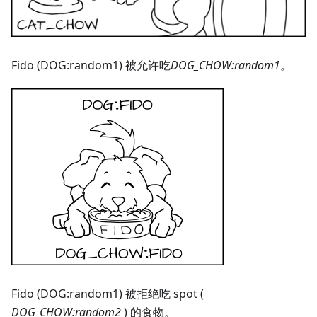
Fido (DOG
:random1
) 被允许吃
DOG_CHOW
:random1
。
Fido (DOG
:random1
) 被拒绝吃 spot (
DOG_CHOW
:random2
) 的食物。