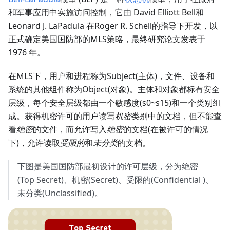
和军事应用中实施访问控制，它由 David Elliott Bell和
Leonard J. LaPadula 在Roger R. Schell的指导下开发，以
正式确定美国国防部的MLS策略，最终研究论文发表于
1976 年。
在MLS下，用户和进程称为Subject(主体)，文件、设备和
系统的其他组件称为Object(对象)。主体和对象都标有安全
层级，每个安全层级都由一个敏感度(s0~s15)和一个类别组
成。获得机密许可的用户读写
机密
类别中的文档，但不能查
看
绝密
的文件，而允许写入
绝密
的文档(在被许可的情况
下)，允许读取
受限的
和
未分类
的文档。
下图是美国国防部最初设计的许可层级，分为绝密
(Top Secret)、机密(Secret)、受限的(Confidential )、
未分类(Unclassified)。